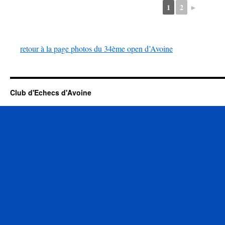
1
2
►
retour à la page photos du 34ème open d’Avoine
Club d'Echecs d'Avoine