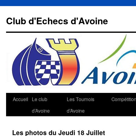
Aller
au
Club d'Echecs d'Avoine
contenu
Accueil
Le club
Les Tournois
Compétitio
d’Avoine
d’Avoine
Les photos du Jeudi 18 Juillet