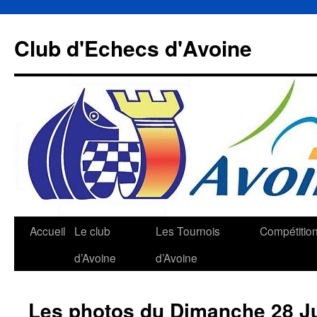
Aller
au
Club d'Echecs d'Avoine
contenu
Accueil
Le club
Les Tournois
Compétitio
d’Avoine
d’Avoine
Les photos du Dimanche 28 Ju