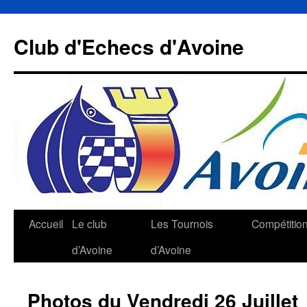
Aller
au
Club d'Echecs d'Avoine
contenu
Accueil
Le club
Les Tournois
Compétitio
d’Avoine
d’Avoine
Photos du Vendredi 26 Juillet