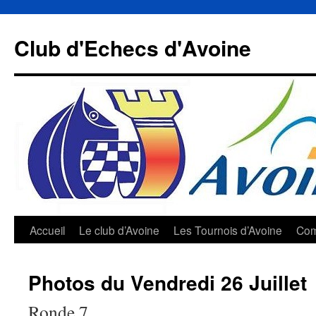
Aller
au
Club d'Echecs d'Avoine
contenu
Accueil
Le club d’Avoine
Les Tournois d’Avoine
Com
Photos du Vendredi 26 Juillet
Ronde 7