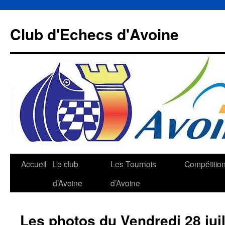
Aller
au
Club d'Echecs d'Avoine
contenu
Accueil
Le club
Les Tournois
Compétitio
d’Avoine
d’Avoine
Les photos du Vendredi 28 juil