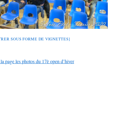
RER SOUS FORME DE VIGNETTES]
 la page les photos du 17è open d’hiver