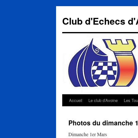
Aller
au
Club d'Echecs d'
contenu
Accueil
Le club d’Avoine
Les Tou
Photos du dimanche 1
Dimanche 1er Mars