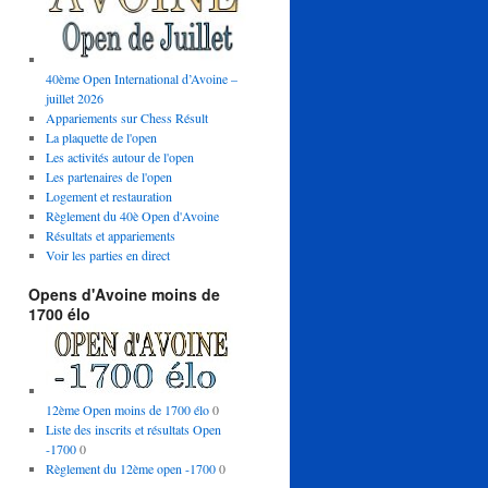
40ème Open International d’Avoine –
juillet 2026
Appariements sur Chess Résult
La plaquette de l'open
Les activités autour de l'open
Les partenaires de l'open
Logement et restauration
Règlement du 40è Open d'Avoine
Résultats et appariements
Voir les parties en direct
Opens d'Avoine moins de
1700 élo
12ème Open moins de 1700 élo
0
Liste des inscrits et résultats Open
-1700
0
Règlement du 12ème open -1700
0