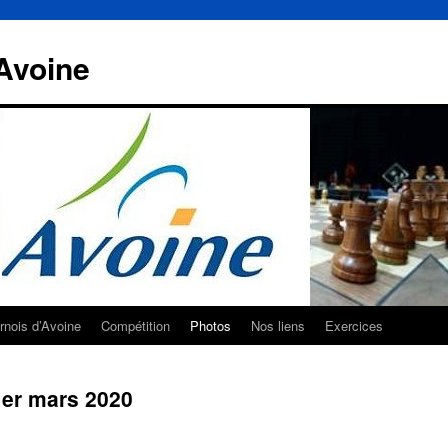
Avoine
rnois d’Avoine
Compétition
Photos
Nos liens
Exercices
er mars 2020