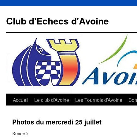
Aller
au
Club d'Echecs d'Avoine
contenu
Accueil
Le club d’Avoine
Les Tournois d’Avoine
Com
Photos du mercredi 25 juillet
Ronde 5