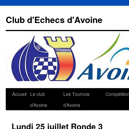
Aller
au
Club d'Echecs d'Avoine
contenu
Accueil
Le club
Les Tournois
Compétitio
d’Avoine
d’Avoine
Lundi 25 juillet Ronde 3