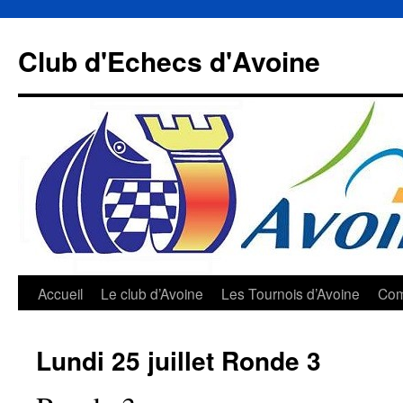
Aller
au
Club d'Echecs d'Avoine
contenu
Accueil
Le club d’Avoine
Les Tournois d’Avoine
Com
Lundi 25 juillet Ronde 3