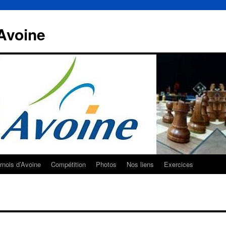
Avoine
rnois d’Avoine
Compétition
Photos
Nos liens
Exercices