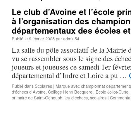
Le club d’Avoine et l’école pr
à l’organisation des champion
départementaux des écoles et
Publié le
9 février 2025
par
admin54
La salle du pôle associatif de la Mairie
vu se rassembler sous le signe des éche
joueurs et joueuses ce samedi 1er févri
départemental d’Indre et Loire a pu …
Publié dans
Scolaires
|
Marqué avec
championnat départemental
d'échecs d Avoine
,
Collège Henri Becquerel
,
Ecole Joliot-Curie
,
primaire de Saint-Genouph
,
jeu d'échecs
,
scolaires
|
Commentai