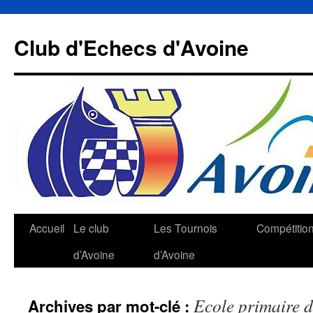
Aller
au
Club d'Echecs d'Avoine
contenu
Accueil
Le club
Les Tournois
Compétitio
d’Avoine
d’Avoine
Ecole primaire 
Archives par mot-clé :