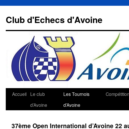
Aller
au
Club d'Echecs d'Avoine
contenu
Accueil
Le club
Les Tournois
Compétitio
d’Avoine
d’Avoine
37ème Open International d’Avoine 22 au