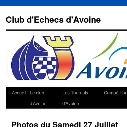
Aller
au
Club d'Echecs d'Avoine
contenu
Accueil
Le club
Les Tournois
Compétitio
d’Avoine
d’Avoine
Photos du Samedi 27 Juillet