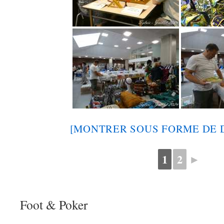
[MONTRER SOUS FORME DE 
1
2
►
Foot & Poker