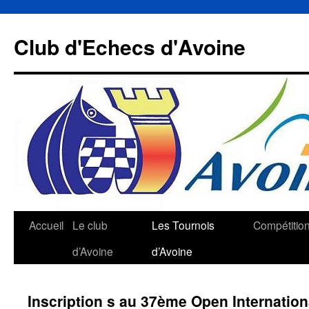
Aller
au
Club d'Echecs d'Avoine
contenu
Accueil
Le club
Les Tournois
Compétitio
d’Avoine
d’Avoine
Inscription s au 37ème Open Internation