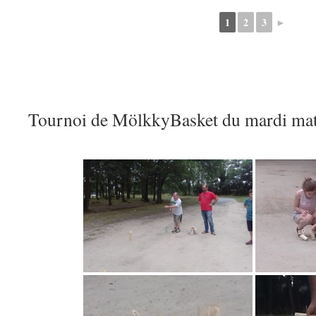
1
2
3
►
Tournoi de MölkkyBasket du mardi ma