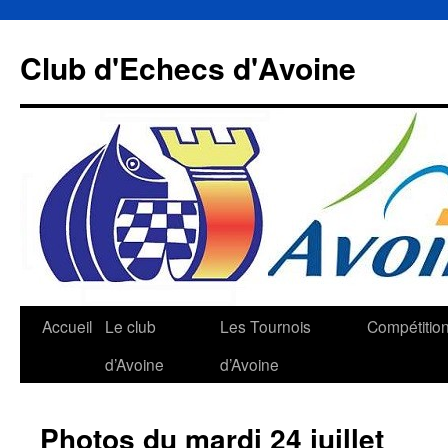
Aller
au
Club d'Echecs d'Avoine
contenu
Accueil
Le club
Les Tournois
Compétitio
d’Avoine
d’Avoine
Photos du mardi 24 juillet