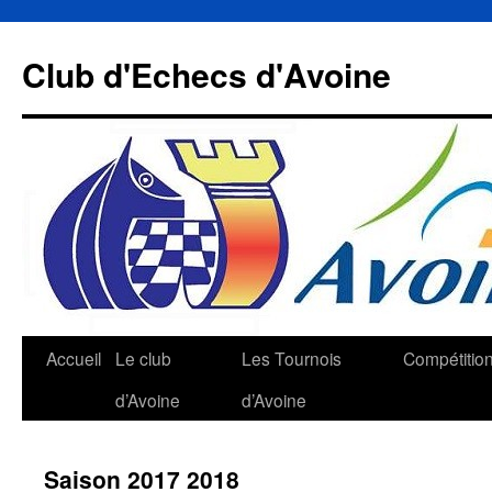
Aller
au
Club d'Echecs d'Avoine
contenu
Accueil
Le club
Les Tournois
Compétitio
d’Avoine
d’Avoine
Saison 2017 2018