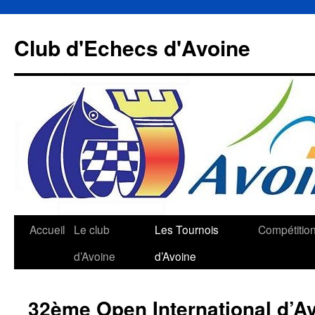
Aller
au
Club d'Echecs d'Avoine
contenu
Accueil
Le club
Les Tournois
Compétitio
d’Avoine
d’Avoine
32ème Open International d’A