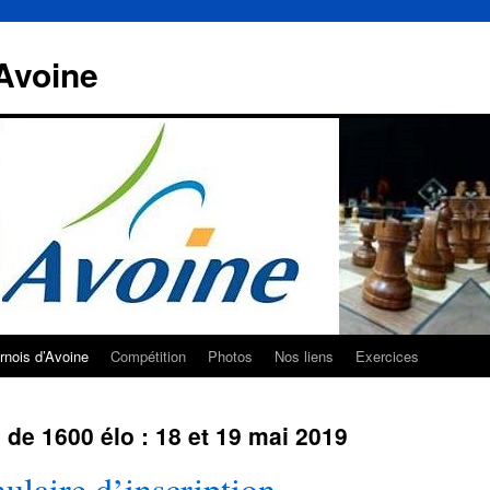
Avoine
rnois d’Avoine
Compétition
Photos
Nos liens
Exercices
e 1600 élo : 18 et 19 mai 2019
ulaire d’inscription