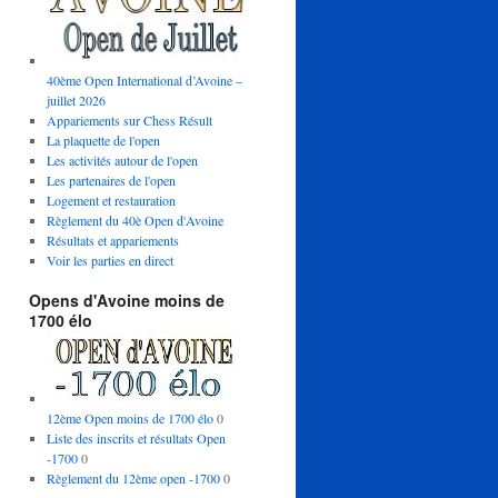
40ème Open International d’Avoine –
juillet 2026
Appariements sur Chess Résult
La plaquette de l'open
Les activités autour de l'open
Les partenaires de l'open
Logement et restauration
Règlement du 40è Open d'Avoine
Résultats et appariements
Voir les parties en direct
Opens d'Avoine moins de
1700 élo
12ème Open moins de 1700 élo
0
Liste des inscrits et résultats Open
-1700
0
Règlement du 12ème open -1700
0