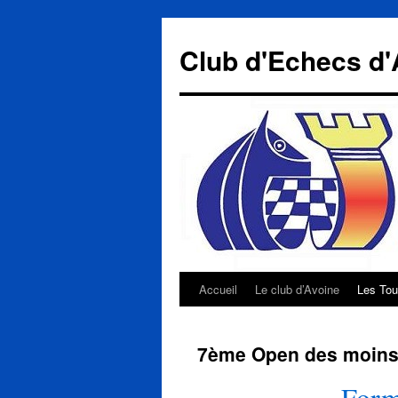
Aller
au
Club d'Echecs d'
contenu
Accueil
Le club d’Avoine
Les Tou
7ème Open des moins d
Form