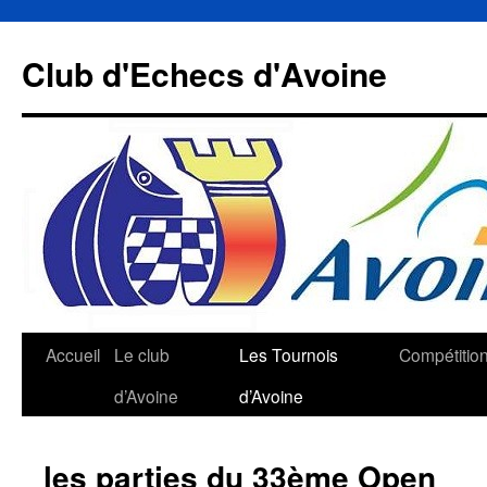
Aller
au
Club d'Echecs d'Avoine
contenu
Accueil
Le club
Les Tournois
Compétitio
d’Avoine
d’Avoine
les parties du 33ème Open