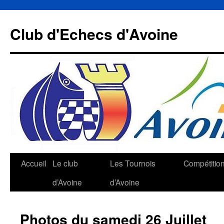
Aller
au
Club d'Echecs d'Avoine
contenu
Accueil
Le club
Les Tournois
Compétitio
d’Avoine
d’Avoine
Photos du samedi 26 Juillet