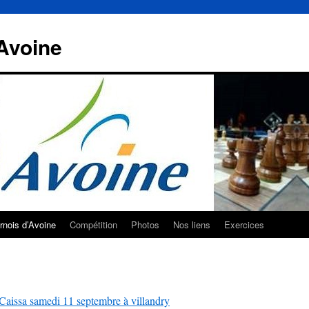
Avoine
rnois d’Avoine
Compétition
Photos
Nos liens
Exercices
e Caissa samedi 11 septembre à villandry