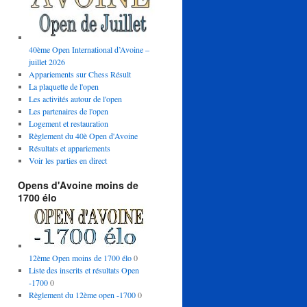
40ème Open International d’Avoine –
juillet 2026
Appariements sur Chess Résult
La plaquette de l'open
Les activités autour de l'open
Les partenaires de l'open
Logement et restauration
Règlement du 40è Open d'Avoine
Résultats et appariements
Voir les parties en direct
Opens d'Avoine moins de
1700 élo
12ème Open moins de 1700 élo
0
Liste des inscrits et résultats Open
-1700
0
Règlement du 12ème open -1700
0