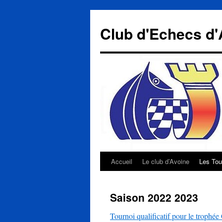
Aller
au
Club d'Echecs d'
contenu
Accueil
Le club d’Avoine
Les Tou
Saison 2022 2023
Tournoi qualificatif pour le trophé