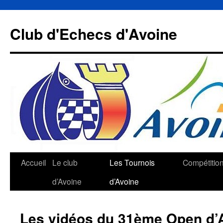
Aller
au
Club d'Echecs d'Avoine
contenu
Accueil
Le club
Les Tournois
Compétitio
d’Avoine
d’Avoine
Les vidéos du 31ème Open d’