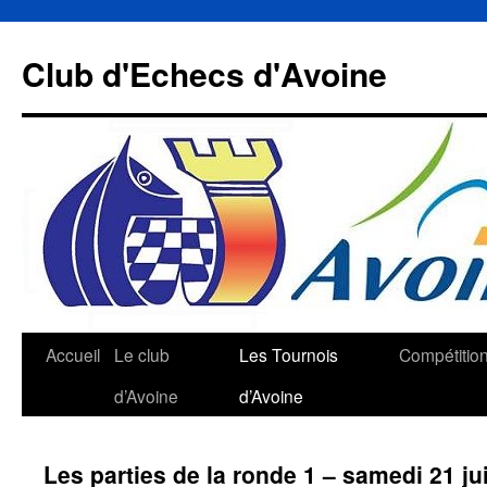
Aller
au
Club d'Echecs d'Avoine
contenu
Accueil
Le club
Les Tournois
Compétitio
d’Avoine
d’Avoine
Les parties de la ronde 1 – samedi 21 jui