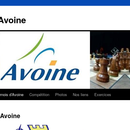
Avoine
rnois d’Avoine
Compétition
Photos
Nos liens
Exercices
’Avoine