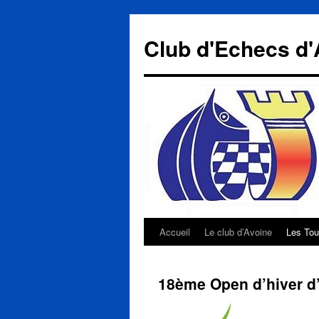
Aller
au
Club d'Echecs d'
contenu
Accueil
Le club d’Avoine
Les Tou
18ème Open d’hiver d