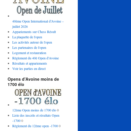
40ème Open International d’Avoine –
juillet 2026
Appariements sur Chess Résult
La plaquette de l'open
Les activités autour de l'open
Les partenaires de l'open
Logement et restauration
Règlement du 40è Open d'Avoine
Résultats et appariements
Voir les parties en direct
Opens d'Avoine moins de
1700 élo
12ème Open moins de 1700 élo
0
Liste des inscrits et résultats Open
-1700
0
Règlement du 12ème open -1700
0