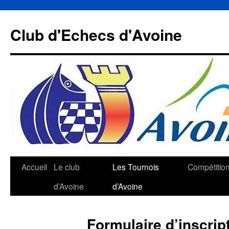
Aller
au
Club d'Echecs d'Avoine
contenu
Accueil
Le club
Les Tournois
Compétitio
d’Avoine
d’Avoine
Formulaire d’inscrip