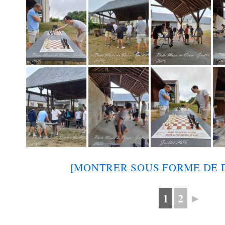
[MONTRER SOUS FORME DE 
1
2
►