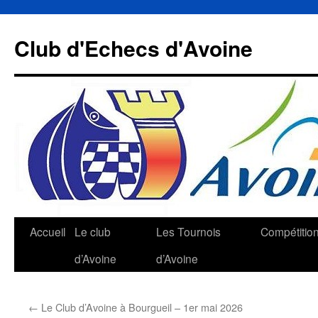
Aller
au
Club d'Echecs d'Avoine
contenu
Accueil
Le club
Les Tournois
Compétitio
d’Avoine
d’Avoine
←
Le Club d’Avoine à Bourgueil – 1er mai 2026