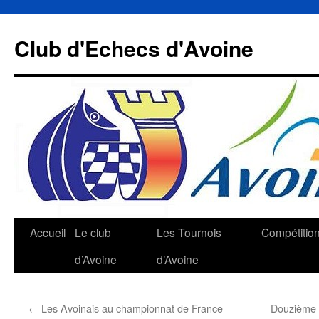
Aller
au
Club d'Echecs d'Avoine
contenu
Accueil
Le club
Les Tournois
Compétitio
d’Avoine
d’Avoine
←
Les Avoinais au championnat de France
Douzième 