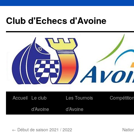
Aller
au
Club d'Echecs d'Avoine
contenu
Accueil
Le club
Les Tournois
Compétitio
d’Avoine
d’Avoine
←
Début de saison 2021 / 2022
Natio