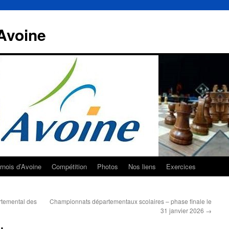
Avoine
rnois d’Avoine
Compétition
Photos
Nos liens
Exercices
temental des
Championnats départementaux scolaires – phase finale le
31 janvier 2026
→