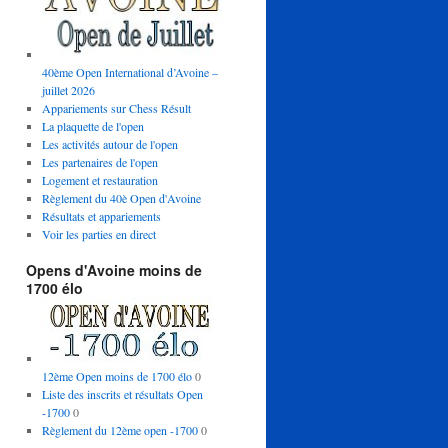
40ème Open International d’Avoine –
juillet 2026
Appariements sur Chess Résult
La plaquette de l'open
Les activités autour de l'open
Les partenaires de l'open
Logement et restauration
Règlement du 40è Open d'Avoine
Résultats et appariements
Voir les parties en direct
Opens d'Avoine moins de
1700 élo
12ème Open moins de 1700 élo
0
Liste des inscrits et résultats Open
-1700
0
Règlement du 12ème open -1700
0