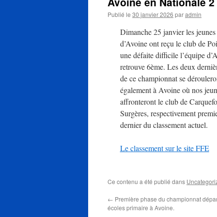
Avoine en Nationale 2
Publié le
30 janvier 2026
par
admin
Dimanche 25 janvier les jeunes
d’Avoine ont reçu le club de Poi
une défaite difficile l’équipe d’
retrouve 6ème. Les deux derniè
de ce championnat se déroulero
également à Avoine où nos jeu
affronteront le club de Carquefo
Surgères, respectivement premie
dernier du classement actuel.
Le classement sur le site FFE
Ce contenu a été publié dans
Uncategori
←
Première phase du championnat dépar
écoles primaire à Avoine.