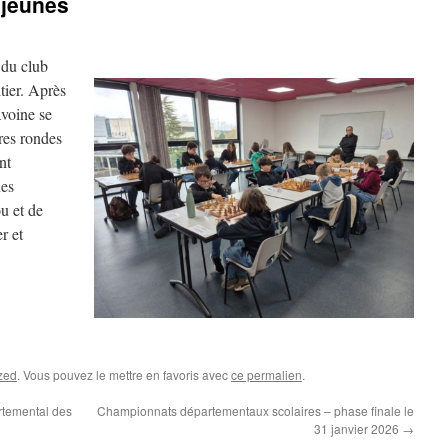
 jeunes
 du club
tier. Après
Avoine se
res rondes
nt
nes
u et de
r et
zed
. Vous pouvez le mettre en favoris avec
ce permalien
.
temental des
Championnats départementaux scolaires – phase finale le
31 janvier 2026
→