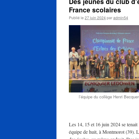
Des jeunes du club d
France scolaires
Publié le
27 juin 2024
par
admin54
l’équipe du collège Henri Becquer
Les 14, 15 et 16 juin 2024 se tenai
équipe de huit, à Montmorot (39). Le