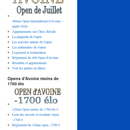
40ème Open International d’Avoine –
juillet 2026
Appariements sur Chess Résult
La plaquette de l'open
Les activités autour de l'open
Les partenaires de l'open
Logement et restauration
Règlement du 40è Open d'Avoine
Résultats et appariements
Voir les parties en direct
Opens d'Avoine moins de
1700 élo
12ème Open moins de 1700 élo
0
Liste des inscrits et résultats Open
-1700
0
Règlement du 12ème open -1700
0