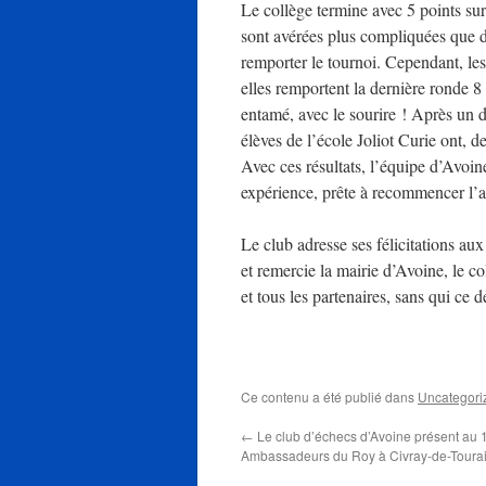
Le collège termine avec 5 points sur 
sont avérées plus compliquées que d
remporter le tournoi. Cependant, les
elles remportent la dernière ronde 8
entamé, avec le sourire ! Après un 
élèves de l’école Joliot Curie ont, d
Avec ces résultats, l’équipe d’Avoin
expérience, prête à recommencer l’
Le club adresse ses félicitations a
et remercie la mairie d’Avoine, le 
et tous les partenaires, sans qui ce 
Ce contenu a été publié dans
Uncategori
←
Le club d’échecs d’Avoine présent au
Ambassadeurs du Roy à Civray-de-Tourai