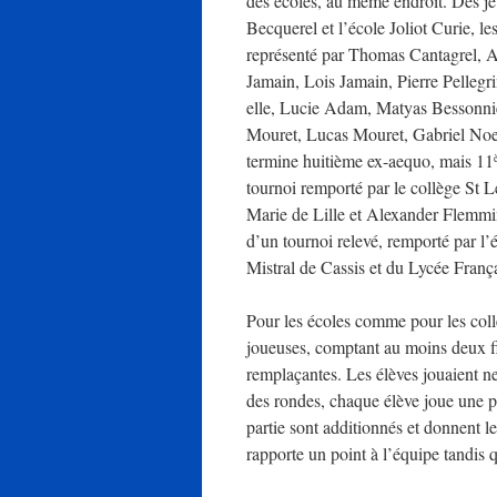
des écoles, au même endroit. Des jeu
Becquerel et l’école Joliot Curie, le
représenté par Thomas Cantagrel, 
Jamain, Lois Jamain, Pierre Pellegr
elle, Lucie Adam, Matyas Bessonni
Mouret, Lucas Mouret, Gabriel Noe 
termine huitième ex-aequo, mais 11
tournoi remporté par le collège St 
Marie de Lille et Alexander Flemmin
d’un tournoi relevé, remporté par l
Mistral de Cassis et du Lycée Fran
Pour les écoles comme pour les coll
joueuses, comptant au moins deux fil
remplaçantes. Les élèves jouaient ne
des rondes, chaque élève joue une par
partie sont additionnés et donnent l
rapporte un point à l’équipe tandis q