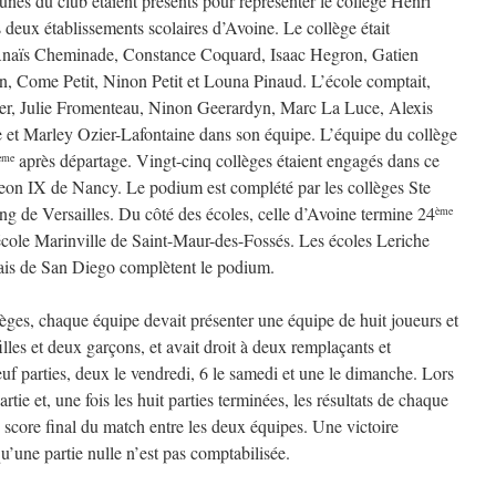
nes du club étaient présents pour représenter le collège Henri
s deux établissements scolaires d’Avoine. Le collège était
Anaïs Cheminade, Constance Coquard, Isaac Hegron, Gatien
in, Come Petit, Ninon Petit et Louna Pinaud. L’école comptait,
er, Julie Fromenteau, Ninon Geerardyn, Marc La Luce, Alexis
et Marley Ozier-Lafontaine dans son équipe. L’équipe du collège
après départage. Vingt-cinq collèges étaient engagés dans ce
ème
Leon IX de Nancy. Le podium est complété par les collèges Ste
g de Versailles. Du côté des écoles, celle d’Avoine termine 24
ème
’école Marinville de Saint-Maur-des-Fossés. Les écoles Leriche
çais de San Diego complètent le podium.
èges, chaque équipe devait présenter une équipe de huit joueurs et
les et deux garçons, et avait droit à deux remplaçants et
uf parties, deux le vendredi, 6 le samedi et une le dimanche. Lors
tie et, une fois les huit parties terminées, les résultats de chaque
e score final du match entre les deux équipes. Une victoire
u’une partie nulle n’est pas comptabilisée.