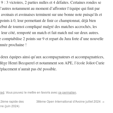
9 : 3 victoires, 2 parties nulles et 4 défaites. Certaines rondes se
’autres notamment au moment d’affronter l’équipe qui finit par
 avoinais et avoinaises terminent sur une bonne note puisqu’ils et
 points à 0, leur permettant de finir ce championnat, déjà bien
début de tournoi compliqué malgré des matches accrochés, les
e leur côté, remporté un match et fait match nul sur deux autres.
e comptabilise 2 points sur 9 et repart du Jura forte d’une nouvelle
année prochaine !
ux deux équipes ainsi qu’aux accompagnateurs et accompagnatrices,
collège Henri Becquerel et notamment son APE, l’école Joliot Curie
déplacement n’aurait pas été possible.
zed
. Vous pouvez le mettre en favoris avec
ce permalien
.
 12ème rapide des
38ème Open International d’Avoine juillet 2024
→
ne (juin 2024)