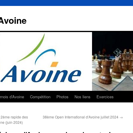
Avoine
rnois d’Avoine
Compétition
Photos
Nos liens
Exercices
 12ème rapide des
38ème Open International d’Avoine juillet 2024
→
ne (juin 2024)