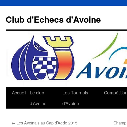
Aller
au
Club d'Echecs d'Avoine
contenu
Accueil
Le club
Les Tournois
Compétitio
d’Avoine
d’Avoine
←
Les Avoinais au Cap d’Agde 2015
Champio