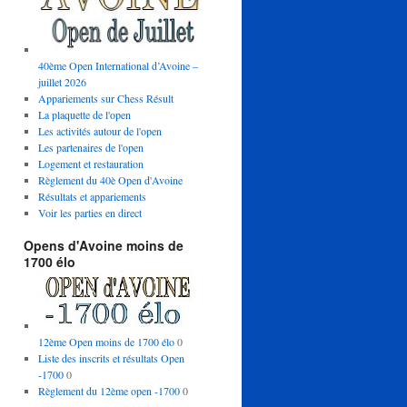
40ème Open International d’Avoine –
juillet 2026
Appariements sur Chess Résult
La plaquette de l'open
Les activités autour de l'open
Les partenaires de l'open
Logement et restauration
Règlement du 40è Open d'Avoine
Résultats et appariements
Voir les parties en direct
Opens d'Avoine moins de
1700 élo
12ème Open moins de 1700 élo
0
Liste des inscrits et résultats Open
-1700
0
Règlement du 12ème open -1700
0