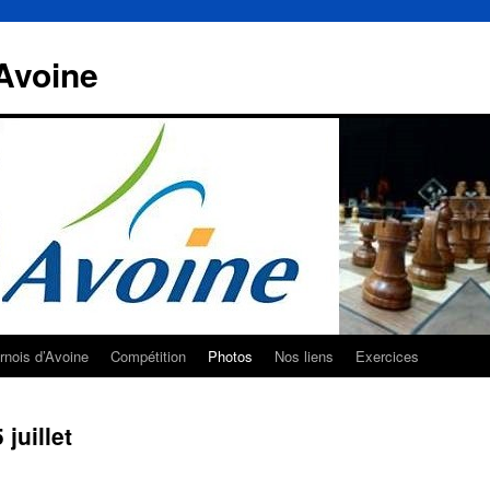
Avoine
rnois d’Avoine
Compétition
Photos
Nos liens
Exercices
juillet