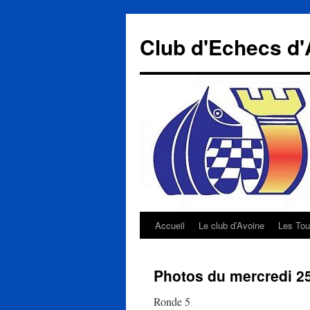
Aller
au
Club d'Echecs d'
contenu
Accueil
Le club d’Avoine
Les Tou
Photos du mercredi 25 
Ronde 5