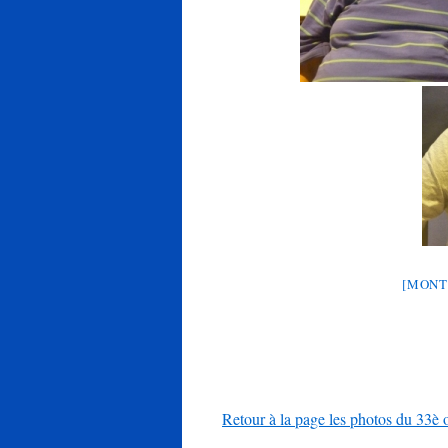
[MONT
Retour à la page les photos du 33è