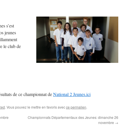
es s’est
os jeunes
rillamment
e le club de
ésultats de ce championnat de
National 2 Jeunes.ici
zed
. Vous pouvez le mettre en favoris avec
ce permalien
.
vembre
Championnats Départementaux des Jeunes: dimanche 26
novembre
→