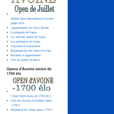
40ème Open International d’Avoine –
juillet 2026
Appariements sur Chess Résult
La plaquette de l'open
Les activités autour de l'open
Les partenaires de l'open
Logement et restauration
Règlement du 40è Open d'Avoine
Résultats et appariements
Voir les parties en direct
Opens d'Avoine moins de
1700 élo
12ème Open moins de 1700 élo
0
Liste des inscrits et résultats Open
-1700
0
Règlement du 12ème open -1700
0