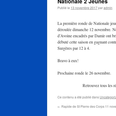
Nationale 2 Jeunes
Publié le
13 novembre 2017
par
admin
La première ronde de Nationale jeun
déroulée dimanche 12 novembre. N
d’Avoine encadrés par Damir ont b
débuté cette saison en gagnant contr
Surgères par 12 à 4.
Bravo à eux!
Prochaine ronde le 26 novembre.
Retrouvez tous les r
Ce contenu a été publié dans
Uncategori
←
Rapide de St Pierre des Corps 11 no