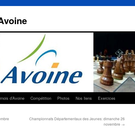
Avoine
rnois d’Avoine
Compétition
Photos
Nos liens
Exercices
vembre
Championnats Départementaux des Jeunes: dimanche 26
novembre
→