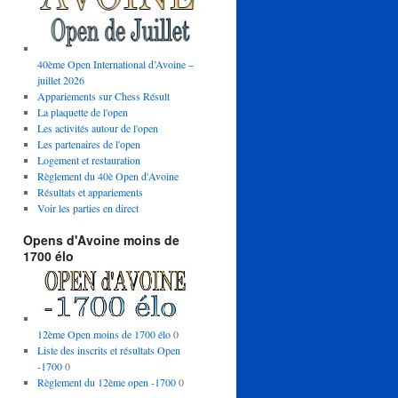
40ème Open International d’Avoine –
juillet 2026
Appariements sur Chess Résult
La plaquette de l'open
Les activités autour de l'open
Les partenaires de l'open
Logement et restauration
Règlement du 40è Open d'Avoine
Résultats et appariements
Voir les parties en direct
Opens d'Avoine moins de
1700 élo
12ème Open moins de 1700 élo
0
Liste des inscrits et résultats Open
-1700
0
Règlement du 12ème open -1700
0