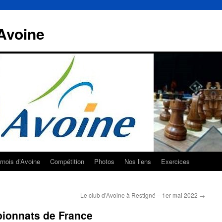
Avoine
rnois d’Avoine
Compétition
Photos
Nos liens
Exercices
Le club d’Avoine à Restigné – 1er mai 2022
→
ionnats de France