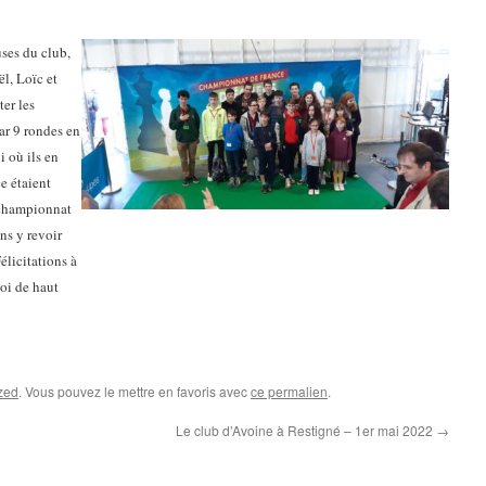
uses du club,
ël, Loïc et
ter les
ar 9 rondes en
i où ils en
e étaient
 championnat
ns y revoir
élicitations à
oi de haut
zed
. Vous pouvez le mettre en favoris avec
ce permalien
.
Le club d’Avoine à Restigné – 1er mai 2022
→