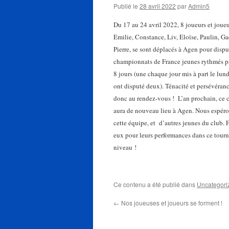
Publié le
28 avril 2022
par
Admin5
Du 17 au 24 avril 2022, 8 joueurs et joue
Emilie, Constance, Liv, Eloïse, Paulin, Ga
Pierre, se sont déplacés à Agen pour dispu
championnats de France jeunes rythmés p
8 jours (une chaque jour mis à part le lund
ont disputé deux). Ténacité et persévéranc
donc au rendez-vous ! L’an prochain, ce
aura de nouveau lieu à Agen. Nous espéro
cette équipe, et d’autres jeunes du club. F
eux pour leurs performances dans ce tourn
niveau !
Ce contenu a été publié dans
Uncategori
←
Nos joueuses et joueurs se forment !