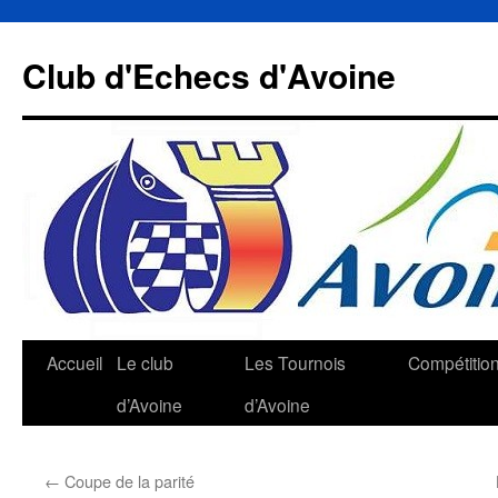
Aller
au
Club d'Echecs d'Avoine
contenu
Accueil
Le club
Les Tournois
Compétitio
d’Avoine
d’Avoine
←
Coupe de la parité