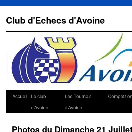
Aller
au
Club d'Echecs d'Avoine
contenu
Accueil
Le club
Les Tournois
Compétitio
d’Avoine
d’Avoine
Photos du Dimanche 21 Juille