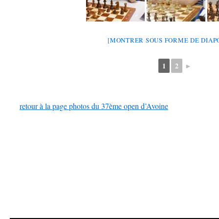
[MONTRER SOUS FORME DE DIA
1
2
►
retour à la page photos du 37ème open d’Avoine