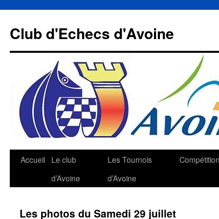
Aller
au
Club d'Echecs d'Avoine
contenu
Accueil
Le club
Les Tournois
Compétitio
d’Avoine
d’Avoine
Les photos du Samedi 29 juillet