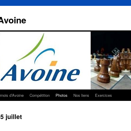
Avoine
rnois d’Avoine
Compétition
Photos
Nos liens
Exercices
 juillet