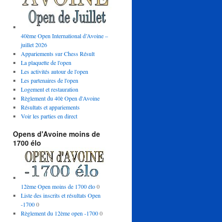
40ème Open International d’Avoine –
juillet 2026
Appariements sur Chess Résult
La plaquette de l'open
Les activités autour de l'open
Les partenaires de l'open
Logement et restauration
Règlement du 40è Open d'Avoine
Résultats et appariements
Voir les parties en direct
Opens d'Avoine moins de
1700 élo
12ème Open moins de 1700 élo
0
Liste des inscrits et résultats Open
-1700
0
Règlement du 12ème open -1700
0