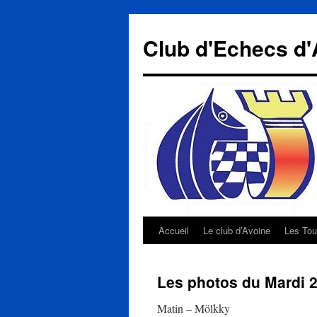
Aller
au
Club d'Echecs d'
contenu
Accueil
Le club d’Avoine
Les Tou
Les photos du Mardi 25
Matin – Mölkky