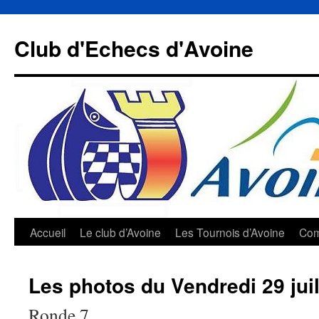
Aller
au
Club d'Echecs d'Avoine
contenu
Accueil
Le club d’Avoine
Les Tournois d’Avoine
Com
Les photos du Vendredi 29 juil
Ronde 7