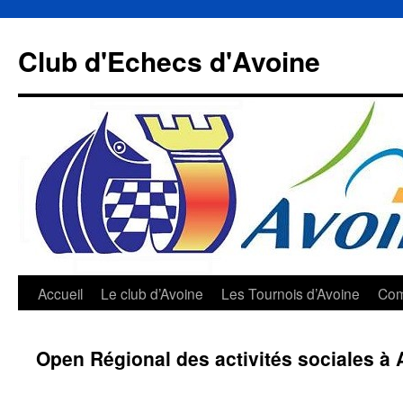
Aller
au
Club d'Echecs d'Avoine
contenu
Accueil
Le club d’Avoine
Les Tournois d’Avoine
Com
Open Régional des activités sociales à 