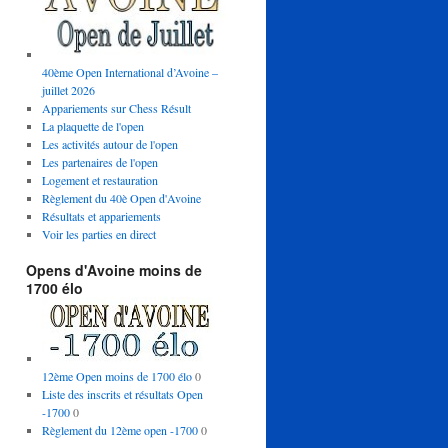
40ème Open International d’Avoine –
juillet 2026
Appariements sur Chess Résult
La plaquette de l'open
Les activités autour de l'open
Les partenaires de l'open
Logement et restauration
Règlement du 40è Open d'Avoine
Résultats et appariements
Voir les parties en direct
Opens d'Avoine moins de
1700 élo
12ème Open moins de 1700 élo
0
Liste des inscrits et résultats Open
-1700
0
Règlement du 12ème open -1700
0