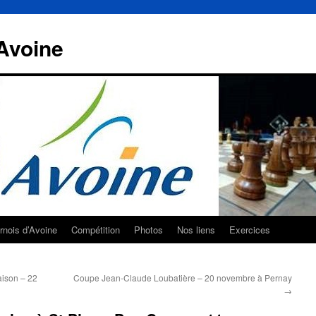
Avoine
rnois d’Avoine
Compétition
Photos
Nos liens
Exercices
aison – 22
Coupe Jean-Claude Loubatière – 20 novembre à Pernay
→