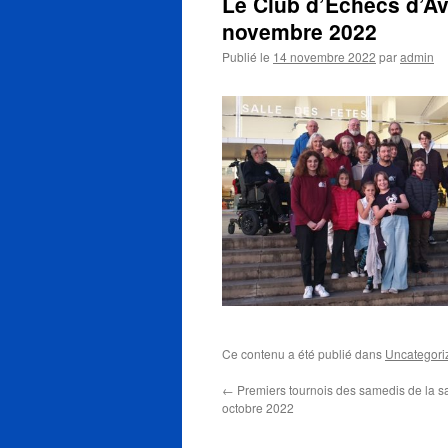
Le Club d’Echecs d’Av
novembre 2022
Publié le
14 novembre 2022
par
admin
Ce contenu a été publié dans
Uncategori
←
Premiers tournois des samedis de la s
octobre 2022