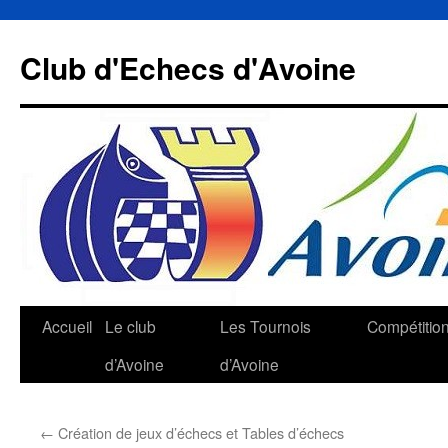
Aller
au
Club d'Echecs d'Avoine
contenu
Accueil
Le club
Les Tournois
Compétitio
d’Avoine
d’Avoine
←
Création de jeux d’échecs et Tables d’échecs