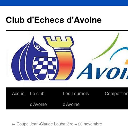
Aller
au
Club d'Echecs d'Avoine
contenu
Accueil
Le club
Les Tournois
Compétitio
d’Avoine
d’Avoine
←
Coupe Jean-Claude Loubatière – 20 novembre