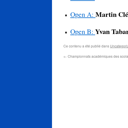
Martin Cl
Open A:
Yvan Taba
Open B:
Ce contenu a été publié dans
Uncategori
←
Championnats académiques des scolai