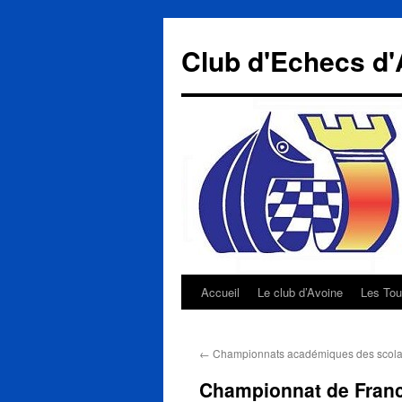
Aller
au
Club d'Echecs d'
contenu
Accueil
Le club d’Avoine
Les Tou
←
Championnats académiques des scolai
Championnat de Franc