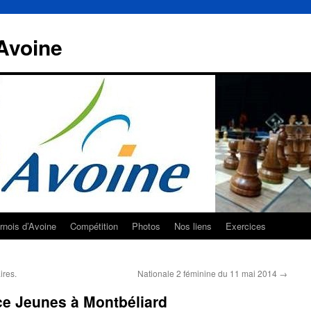
Avoine
rnois d’Avoine
Compétition
Photos
Nos liens
Exercices
res.
Nationale 2 féminine du 11 mai 2014
→
e Jeunes à Montbéliard