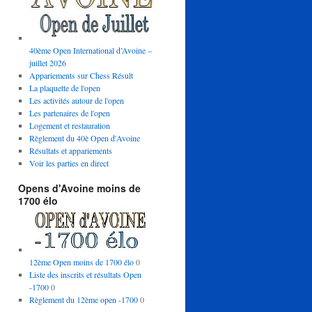
40ème Open International d’Avoine –
juillet 2026
Appariements sur Chess Résult
La plaquette de l'open
Les activités autour de l'open
Les partenaires de l'open
Logement et restauration
Règlement du 40è Open d'Avoine
Résultats et appariements
Voir les parties en direct
Opens d'Avoine moins de
1700 élo
12ème Open moins de 1700 élo
0
Liste des inscrits et résultats Open
-1700
0
Règlement du 12ème open -1700
0