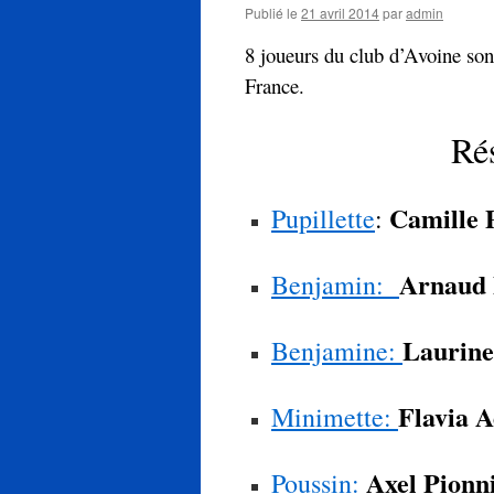
Publié le
21 avril 2014
par
admin
8 joueurs du club d’Avoine son
France.
Rés
Camille 
Pupillette
:
Arnaud 
Benjamin:
Laurine
Benjamine:
Flavia 
Minimette:
Axel Pionn
Poussin: