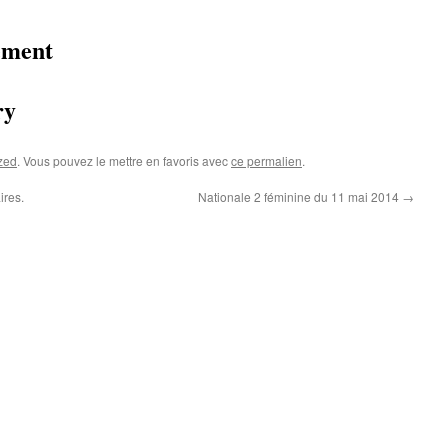
ément
ry
zed
. Vous pouvez le mettre en favoris avec
ce permalien
.
res.
Nationale 2 féminine du 11 mai 2014
→