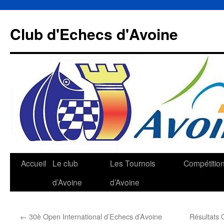
Aller
au
Club d'Echecs d'Avoine
contenu
Accueil
Le club
Les Tournois
Compétitio
d’Avoine
d’Avoine
←
30è Open International d’Echecs d’Avoine
Résultats 