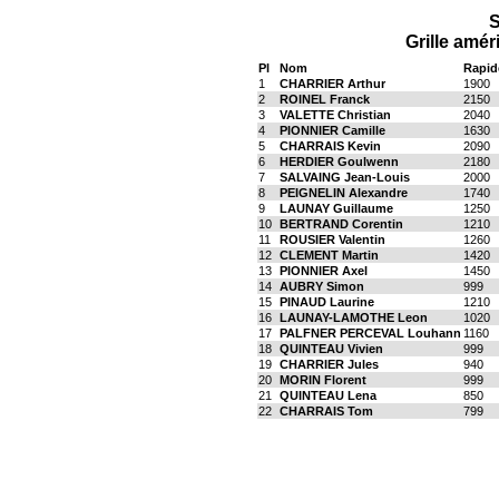
S
Grille amér
Pl
Nom
Rapid
1
CHARRIER Arthur
1900
2
ROINEL Franck
2150
3
VALETTE Christian
2040
4
PIONNIER Camille
1630
5
CHARRAIS Kevin
2090
6
HERDIER Goulwenn
2180
7
SALVAING Jean-Louis
2000
8
PEIGNELIN Alexandre
1740
9
LAUNAY Guillaume
1250
10
BERTRAND Corentin
1210
11
ROUSIER Valentin
1260
12
CLEMENT Martin
1420
13
PIONNIER Axel
1450
14
AUBRY Simon
999
15
PINAUD Laurine
1210
16
LAUNAY-LAMOTHE Leon
1020
17
PALFNER PERCEVAL Louhann
1160
18
QUINTEAU Vivien
999
19
CHARRIER Jules
940
20
MORIN Florent
999
21
QUINTEAU Lena
850
22
CHARRAIS Tom
799